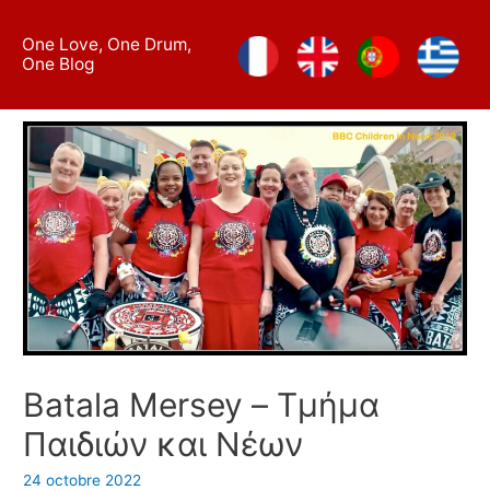
Aller
au
One Love, One Drum,
One Blog
contenu
Batala Mersey – Τμήμα
Παιδιών και Νέων
24 octobre 2022