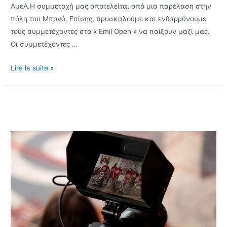
ΑμεΑ.Η συμμετοχή μας αποτελείται από μια παρέλαση στην
πόλη του Μπρνό. Επίσης, προσκαλούμε και ενθαρρύνουμε
τους συμμετέχοντες στο « Emil Open » να παίξουν μαζί μας.
Οι συμμετέχοντες …
Οι
Lire la suite »
Batala
Boom
λαμβάνουν
μέρος
στους
Επίσημους
Ευρωπαϊκούς
Αγώνες
Νέων
για
ΑμεΑ