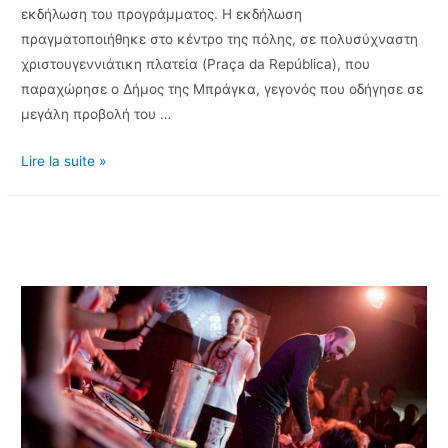
εκδήλωση του προγράμματος. Η εκδήλωση
πραγματοποιήθηκε στο κέντρο της πόλης, σε πολυσύχναστη
χριστουγεννιάτικη πλατεία (Praça da República), που
παραχώρησε ο Δήμος της Μπράγκα, γεγονός που οδήγησε σε
μεγάλη προβολή του …
Τελική
Lire la suite »
εκδήλωση
του
προγράμματος
«One
Love
One
Drum,
Drumming
for
Inclusion»