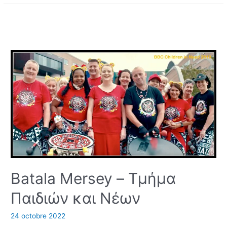
–
Παίζοντας
για
άτομα
με
προβλήματα
ακοής
Batala Mersey – Τμήμα
Παιδιών και Νέων
24 octobre 2022