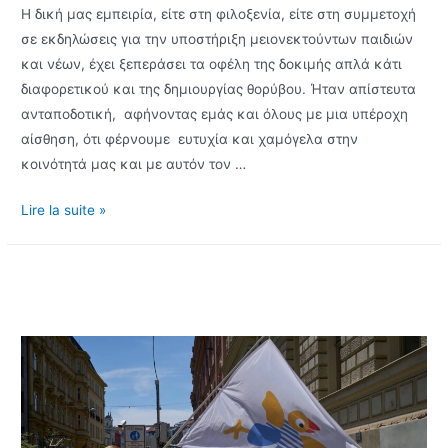
Η δική μας εμπειρία, είτε στη φιλοξενία, είτε στη συμμετοχή
σε εκδηλώσεις για την υποστήριξη μειονεκτούντων παιδιών
και νέων, έχει ξεπεράσει τα οφέλη της δοκιμής απλά κάτι
διαφορετικού και της δημιουργίας θορύβου. Ήταν απίστευτα
ανταποδοτική, αφήνοντας εμάς και όλους με μια υπέροχη
αίσθηση, ότι φέρνουμε ευτυχία και χαμόγελα στην
κοινότητά μας και με αυτόν τον …
Batala
Lire la suite »
Mersey
–
Τμήμα
Παιδιών
και
Νέων