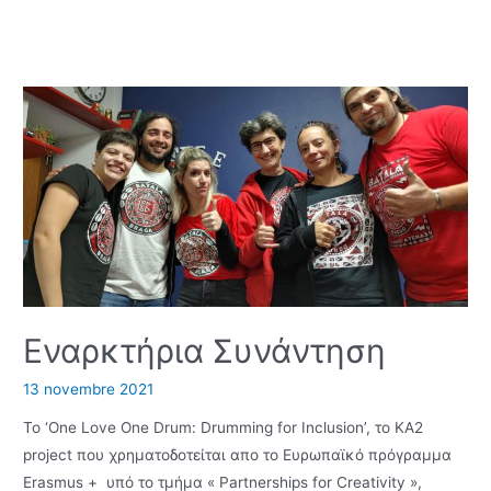
συνάντηση,
άλλο
ένα
βήμα
πιο
κοντά
στα
τελικά
αποτελέσματα!
Εναρκτήρια Συνάντηση
13 novembre 2021
Το ‘One Love One Drum: Drumming for Inclusion’, το ΚΑ2
project που χρηματοδοτείται απο το Ευρωπαϊκό πρόγραμμα
Erasmus + υπό το τμήμα « Partnerships for Creativity »,